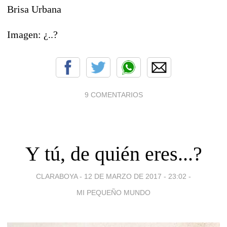
Brisa Urbana
Imagen: ¿..?
9 COMENTARIOS
Y tú, de quién eres...?
CLARABOYA -
12 DE MARZO DE 2017 - 23:02
-
MI PEQUEÑO MUNDO